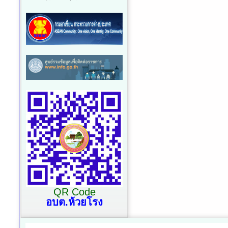
การนำผลการ
ประเมินITAไปสู่การพัฒนา
องค์กร
มาตรการส่งเสริมความ
โปร่งใสและป้องกันการ
ทุจริตภายในหน่วยงาน