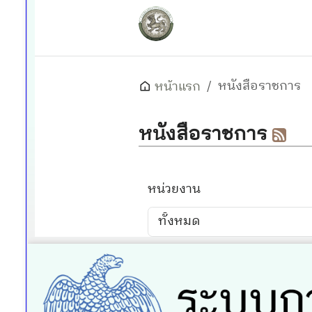
QR Code
อบต.ห้วยโรง