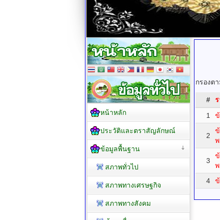
กรองตาม
#
ร
หน้าหลัก
1
ข
ประวัติและตราสัญลักษณ์
ข
2
พ
ข้อมูลพื้นฐาน
ข
3
พ
สภาพทั่วไป
4
ข
สภาพทางเศรษฐกิจ
สภาพทางสังคม