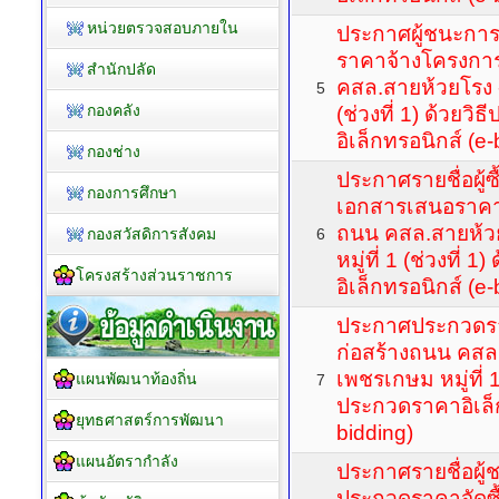
หน่วยตรวจสอบภายใน
ประกาศผู้ชนะกา
ราคาจ้างโครงกา
สำนักปลัด
คสล.สายห้วยโรง -
5
กองคลัง
(ช่วงที่ 1) ด้วยว
อิเล็กทรอนิกส์ (e-
กองช่าง
ประกาศรายชื่อผู้ซื
กองการศึกษา
เอกสารเสนอราคา
ถนน คสล.สายห้ว
กองสวัสดิการสังคม
6
หมู่ที่ 1 (ช่วงที่
โครงสร้างส่วนราชการ
อิเล็กทรอนิกส์ (e-
ประกาศประกวดร
ก่อสร้างถนน คสล
เพชรเกษม หมู่ที่ 1 
แผนพัฒนาท้องถิ่น
7
ประกวดราคาอิเล็ก
ยุทธศาสตร์การพัฒนา
bidding)
แผนอัตรากำลัง
ประกาศรายชื่อผู
ประกวดราคาจัดซื