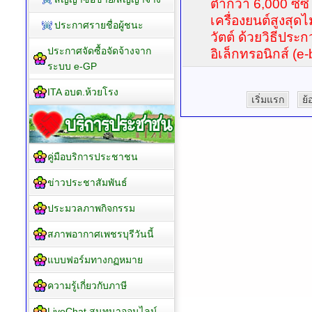
ต่ำกว่า 6,000 ซีซี
เครื่องยนต์สูงสุดไ
ประกาศรายชื่อผู้ชนะ
วัตต์ ด้วยวิธีปร
ประกาศจัดซื้อจัดจ้างจาก
อิเล็กทรอนิกส์ (e-
ระบบ e-GP
ITA อบต.ห้วยโรง
เริ่มแรก
ย้
คู่มือบริการประชาชน
ข่าวประชาสัมพันธ์
ประมวลภาพกิจกรรม
สภาพอากาศเพชรบุรีวันนี้
แบบฟอร์มทางกฏหมาย
ความรู้เกี่ยวกับภาษี
LiveChat สนทนาออนไลน์