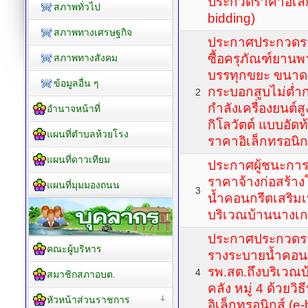
ประกวดราคาอิเล็ก
สภาพทั่วไป
bidding)
สภาพทางเศรษฐกิจ
ประกาศประกวดรา
ซื้อครุภัณฑ์ยาน
สภาพทางสังคม
บรรทุกขยะ ขนาด 6
ข้อมูลอื่น ๆ
กระบอกสูบไม่ต่ำกว
2
กำลังเครื่องยนต์ส
อำนาจหน้าที่
กิโลวัตต์ แบบอัดท
แผนที่ตำบลห้วยโรง
ราคาอิเล็กทรอนิกส
แผนที่ดาวเทียม
ประกาศผู้ชนะกา
ราคาจ้างก่อสร้า
แผนที่มุมมองถนน
3
น้ำคอนกรีตเสริมเ
บริเวณบ้านนางเกษ
ประกาศประกวดร
คณะผู้บริหาร
รางระบายน้ำคอนก
รพ.สต.ถึงบริเวณ
4
สมาชิกสภาอบต.
คลัง หมู่ 4 ด้วยว
หัวหน้าส่วนราชการ
อิเล็กทรอนิกส์ (e-