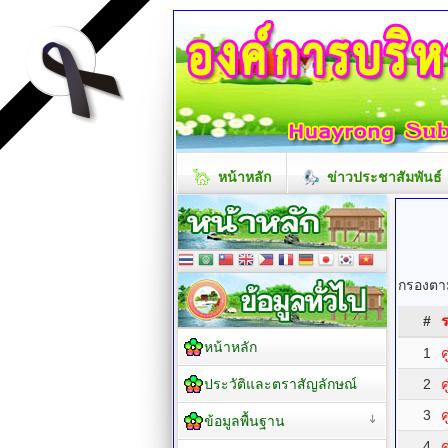
หน้าหลัก
ข่าวประชาสัมพันธ์
กรองตาม
#
ร
หน้าหลัก
1
ค
ประวัติและตราสัญลักษณ์
2
ค
3
ค
ข้อมูลพื้นฐาน
4
ค