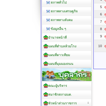
สภาพทั่วไป
5
ค
สภาพทางเศรษฐกิจ
6
ค
สภาพทางสังคม
7
ค
ข้อมูลอื่น ๆ
8
ค
9
ค
อำนาจหน้าที่
10
ค
แผนที่ตำบลห้วยโรง
แผนที่ดาวเทียม
แผนที่มุมมองถนน
คณะผู้บริหาร
สมาชิกสภาอบต.
หัวหน้าส่วนราชการ