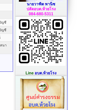
นายวาฑิต พานิช
ปลัดอบต.ห้วยโรง
084-680-5311
ัญชี
ัญชี
้
าสนา
Line
อบต.ห้วยโรง