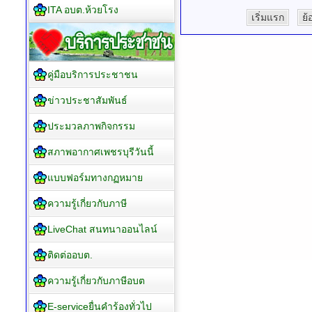
ITA อบต.ห้วยโรง
เริ่มแรก
ย้
คู่มือบริการประชาชน
ข่าวประชาสัมพันธ์
ประมวลภาพกิจกรรม
สภาพอากาศเพชรบุรีวันนี้
แบบฟอร์มทางกฏหมาย
ความรู้เกี่ยวกับภาษี
LiveChat สนทนาออนไลน์
ติดต่ออบต.
ความรู้เกี่ยวกับภาษีอบต
E-serviceยื่นคำร้องทั่วไป