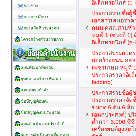
อิเล็กทรอนิกส์ (e-
กองช่าง
ประกาศรายชื่อผู้ซื
กองการศึกษา
เอกสารเสนอราคา
ถนน คสล.สายห้ว
กองสวัสดิการสังคม
6
หมู่ที่ 1 (ช่วงที่
โครงสร้างส่วนราชการ
อิเล็กทรอนิกส์ (e-
ประกาศประกวดร
ก่อสร้างถนน คสล
เพชรเกษม หมู่ที่ 1 
แผนพัฒนาท้องถิ่น
7
ประกวดราคาอิเล็ก
ยุทธศาสตร์การพัฒนา
bidding)
แผนอัตรากำลัง
ประกาศรายชื่อผู
ประกวดราคาจัดซื
ข้อบัญญัติอบต.
ขนาด 6 ตัน 6 ล้อ
ข้อบัญญัติงบประมาณ
เอนกประสงค์) ปร
8
ต่ำกว่า 6,000 ซีซี
แผนดำเนินงานประจำปี
เครื่องยนต์สูงสุดไ
ผลการดำเนินงานที่ผ่านมา