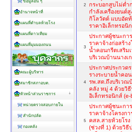
ข้อมูลอื่น ๆ
กระบอกสูบไม่ต่ำกว
2
กำลังเครื่องยนต์ส
อำนาจหน้าที่
กิโลวัตต์ แบบอัดท
แผนที่ตำบลห้วยโรง
ราคาอิเล็กทรอนิกส
แผนที่ดาวเทียม
ประกาศผู้ชนะกา
ราคาจ้างก่อสร้า
แผนที่มุมมองถนน
3
น้ำคอนกรีตเสริมเ
บริเวณบ้านนางเกษ
ประกาศประกวดร
คณะผู้บริหาร
รางระบายน้ำคอนก
รพ.สต.ถึงบริเวณ
4
สมาชิกสภาอบต.
คลัง หมู่ 4 ด้วยว
หัวหน้าส่วนราชการ
อิเล็กทรอนิกส์ (e-
หน่วยตรวจสอบภายใน
ประกาศผู้ชนะกา
ราคาจ้างโครงกา
สำนักปลัด
คสล.สายห้วยโรง -
5
กองคลัง
(ช่วงที่ 1) ด้วยว