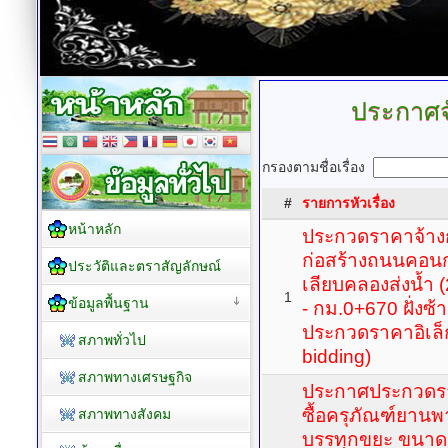
ประกาศจั
กรองตามชื่อเรื่อง
#
รายการหัวเรื่อง
หน้าหลัก
ประกวดราคาจ้าง
ก่อสร้างถนนคอนก
ประวัติและตราสัญลักษณ์
เลียบคลองส่งน้ำ
1
ข้อมูลพื้นฐาน
- กม.0+670 ฝั่งซ้าย
ประกวดราคาอิเล็ก
สภาพทั่วไป
bidding)
สภาพทางเศรษฐกิจ
ประกาศประกวดรา
ซื้อครุภัณฑ์ยาน
สภาพทางสังคม
บรรทุกขยะ ขนาด 6